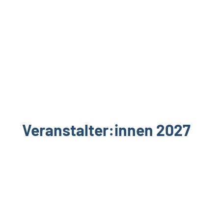
nicht möglich ist, wenden Sie sich bitte per Mail
an
info@k3-klimakongress.org
mit dem Betreff
Newsletter-Anmeldung.
Veranstalter:innen 2027