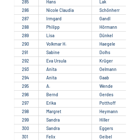
285
Hans
Lak
286
Nicole Claudia
Schönherr
287
Irmgard
Gandl
288
Philipp
Hörmann
289
Lisa
Dünkel
290
Volkmar H.
Haegele
291
Sabine
Dolhs
292
Eva Ursula
Krüger
293
Anita
Oelmann
294
Anita
Gaab
295
A.
Wende
296
Bernd
Gerdes
297
Erika
Potthoff
298
Margret
Heymann
299
Sandra
Hiller
300
Sandra
Eggers
301
Felix
Geibel