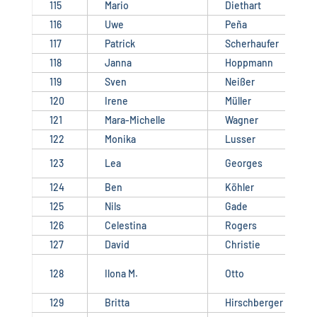
115
Mario
Diethart
116
Uwe
Peña
117
Patrick
Scherhaufer
118
Janna
Hoppmann
119
Sven
Neißer
120
Irene
Müller
121
Mara-Michelle
Wagner
122
Monika
Lusser
123
Lea
Georges
124
Ben
Köhler
125
Nils
Gade
126
Celestina
Rogers
127
David
Christie
128
Ilona M.
Otto
129
Britta
Hirschberger