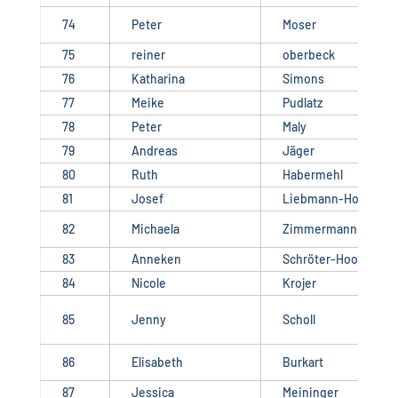
74
Peter
Moser
75
reiner
oberbeck
76
Katharina
Simons
77
Meike
Pudlatz
78
Peter
Maly
79
Andreas
Jäger
80
Ruth
Habermehl
81
Josef
Liebmann-Holzmann
82
Michaela
Zimmermann
83
Anneken
Schröter-Hoops
84
Nicole
Krojer
85
Jenny
Scholl
86
Elisabeth
Burkart
87
Jessica
Meininger