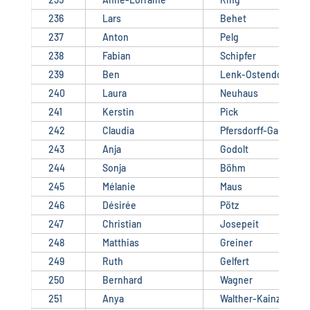
236
Lars
Behet
237
Anton
Pelg
238
Fabian
Schipfer
239
Ben
Lenk-Ostendorf
240
Laura
Neuhaus
241
Kerstin
Pick
242
Claudia
Pfersdorff-Gantner
243
Anja
Godolt
244
Sonja
Böhm
245
Mélanie
Maus
246
Désirée
Pötz
247
Christian
Josepeit
248
Matthias
Greiner
249
Ruth
Gelfert
250
Bernhard
Wagner
251
Anya
Walther-Kainz