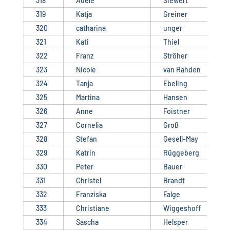
318
Adele
Siewert
319
Katja
Greiner
320
catharina
unger
321
Kati
Thiel
322
Franz
Ströher
323
Nicole
van Rahden
324
Tanja
Ebeling
325
Martina
Hansen
326
Anne
Foistner
327
Cornelia
Groß
328
Stefan
Gesell-May
329
Katrin
Rüggeberg
330
Peter
Bauer
331
Christel
Brandt
332
Franziska
Falge
333
Christiane
Wiggeshoff
334
Sascha
Helsper