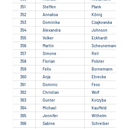
351
Steffen
Plank
352
Annalisa
König
353
Dominika
Czajkowska
354
Alexandra
Johnson
355
Volker
Eckhardt
356
Martin
Scheunemann
357
Simone
Reil
358
Florian
Polster
359
Felix
Bornemann
360
Anja
Ehrecke
361
Dominic
Fess
362
Christian
Wolf
363
Gunter
Kotzyba
364
Michael
Kauffeld
365
Jennifer
Withelm
366
Sabine
Schreiber