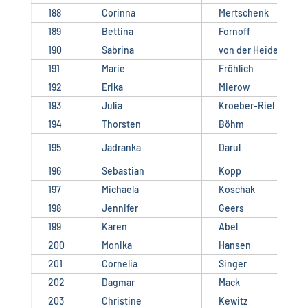
188
Corinna
Mertschenk
189
Bettina
Fornoff
190
Sabrina
von der Heide
191
Marie
Fröhlich
192
Erika
Mierow
193
Julia
Kroeber-Riel
194
Thorsten
Böhm
195
Jadranka
Darul
196
Sebastian
Kopp
197
Michaela
Koschak
198
Jennifer
Geers
199
Karen
Abel
200
Monika
Hansen
201
Cornelia
Singer
202
Dagmar
Mack
203
Christine
Kewitz