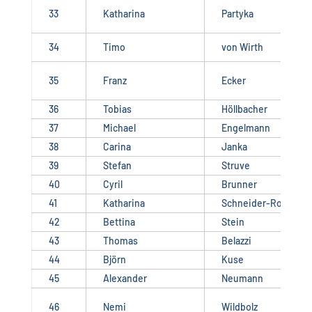
33
Katharina
Partyka
34
Timo
von Wirth
35
Franz
Ecker
36
Tobias
Höllbacher
37
Michael
Engelmann
38
Carina
Janka
39
Stefan
Struve
40
Cyril
Brunner
41
Katharina
Schneider-Roos
42
Bettina
Stein
43
Thomas
Belazzi
44
Björn
Kuse
45
Alexander
Neumann
46
Nemi
Wildbolz