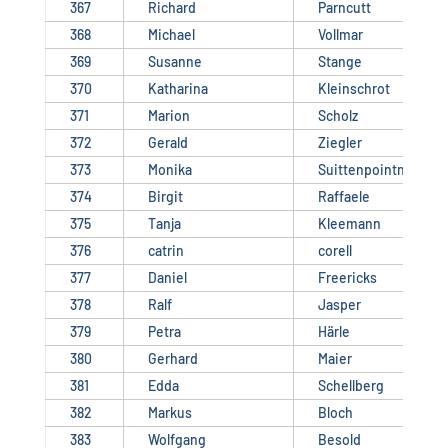
367
Richard
Parncutt
368
Michael
Vollmar​
369
Susanne
Stange
370
Katharina
Kleinschrot
371
Marion
Scholz
372
Gerald
Ziegler
373
Monika
Suittenpointner
374
Birgit
Raffaele
375
Tanja
Kleemann
376
catrin
corell
377
Daniel
Freericks
378
Ralf
Jasper
379
Petra
Härle
380
Gerhard
Maier
381
Edda
Schellberg
382
Markus
Bloch
383
Wolfgang
Besold