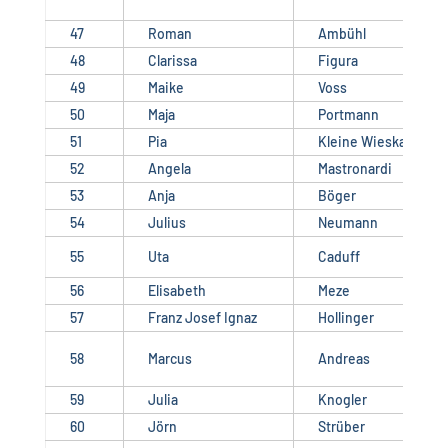
47
Roman
Ambühl
48
Clarissa
Figura
49
Maike
Voss
50
Maja
Portmann
51
Pia
Kleine Wieskamp
52
Angela
Mastronardi
53
Anja
Böger
54
Julius
Neumann
55
Uta
Caduff
56
Elisabeth
Meze
57
Franz Josef Ignaz
Hollinger
58
Marcus
Andreas
59
Julia
Knogler
60
Jörn
Strüber