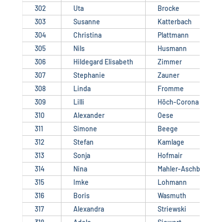
302
Uta
Brocke
303
Susanne
Katterbach
304
Christina
Plattmann
305
Nils
Husmann
306
Hildegard Elisabeth
Zimmer
307
Stephanie
Zauner
308
Linda
Fromme
309
Lilli
Höch-Corona
310
Alexander
Oese
311
Simone
Beege
312
Stefan
Kamlage
313
Sonja
Hofmair
314
Nina
Mahler-Aschbacher
315
Imke
Lohmann
316
Boris
Wasmuth
317
Alexandra
Striewski