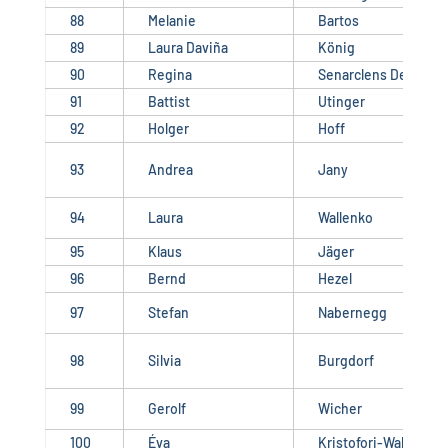
88
Melanie
Bartos
89
Laura Daviña
König
90
Regina
Senarclens De Granc
91
Battist
Utinger
92
Holger
Hoff
93
Andrea
Jany
94
Laura
Wallenko
95
Klaus
Jäger
96
Bernd
Hezel
97
Stefan
Nabernegg
98
Silvia
Burgdorf
99
Gerolf
Wicher
100
Éva
Kristofori-Wallek