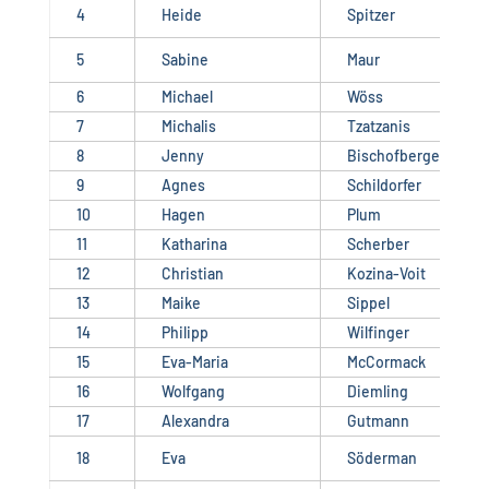
4
Heide
Spitzer
5
Sabine
Maur
6
Michael
Wöss
7
Michalis
Tzatzanis
8
Jenny
Bischofberger
9
Agnes
Schildorfer
10
Hagen
Plum
11
Katharina
Scherber
12
Christian
Kozina-Voit
13
Maike
Sippel
14
Philipp
Wilfinger
15
Eva-Maria
McCormack
16
Wolfgang
Diemling
17
Alexandra
Gutmann
18
Eva
Söderman