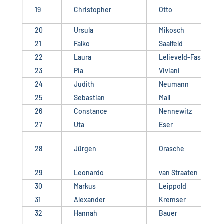
19
Christopher
Otto
20
Ursula
Mikosch
21
Falko
Saalfeld
22
Laura
Lelieveld-Fast
23
Pia
Viviani
24
Judith
Neumann
25
Sebastian
Mall
26
Constance
Nennewitz
27
Uta
Eser
28
Jürgen
Orasche
29
Leonardo
van Straaten
30
Markus
Leippold
31
Alexander
Kremser
32
Hannah
Bauer