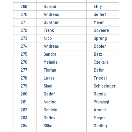
269
Roland
Ehry
270
Andreas
Seifert
271
Günther
Maier
272
Frank
Govaere
273
Nico
Spreng
274
Andreas
Dobler
275
Sandra
Betz
276
Melanie
Czekalla
277
Florian
Defèr
278
Lukas
Friedel
279
Skadi
Schlesinger
280
Detlef
Romig
281
Nadine
Pfanzagl
282
Daniela
Arnold
283
Detlev
Mages
284
Silke
Gerling