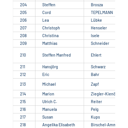
204
Steffen
Brosza
205
Cord
TEPELMANN
206
Lea
Lübke
207
Christoph
Henseler
208
Christina
Isele
209
Matthias
Schneider
210
Steffen Manfred
Ehlert
211
Hansjörg
Schwarz
212
Eric
Bahr
213
Michael
Zapf
214
Marion
Ziegler-Kienöl
215
Ulrich C.
Reiter
216
Manuela
Pelg
217
Susan
Kups
218
Angelika Elisabeth
Birschel-Ammann