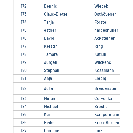
172
Dennis
Wiecek
173
Claus-Dieter
Osthövener
174
Tanja
Förstel
175
esther
narbeshuber
176
David
Acksteiner
177
Kerstin
Ring
178
Tamara
Katlun
179
Jürgen
Wilckens
180
Stephan
Kossmann
181
Anja
Liebig
182
Julia
Breidenstein
183
Miriam
Cervenka
184
Michael
Brecht
185
Kai
Kampermann
186
Heike
Koch-Bornemann
187
Caroline
Link