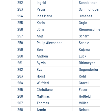
252
Ingrid
Sonnleitner
253
Petra
Schmidhuber
254
Inés María
Jiménez
255
Karin
Grgic
256
Jörn
Riemenschneider
257
Anja
Scharf
258
Philip Alexander
Scholz
259
Ben
Kujawa
260
Andrea
Lück
261
Sylvia
Birkmeyer
262
Eva
Degendorfer
263
Horst
Röhl
264
Wilfried
Gravel
265
Christiane
Feser
266
Matthias
Hoßfeld
267
Thomas
Müller
268
Armin
Neises