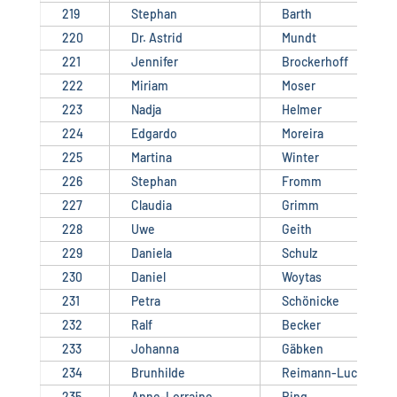
219
Stephan
Barth
220
Dr. Astrid
Mundt
221
Jennifer
Brockerhoff
222
Miriam
Moser
223
Nadja
Helmer
224
Edgardo
Moreira
225
Martina
Winter
226
Stephan
Fromm
227
Claudia
Grimm
228
Uwe
Geith
229
Daniela
Schulz
230
Daniel
Woytas
231
Petra
Schönicke
232
Ralf
Becker
233
Johanna
Gäbken
234
Brunhilde
Reimann-Luckas
235
Anne-Lorraine
Ring