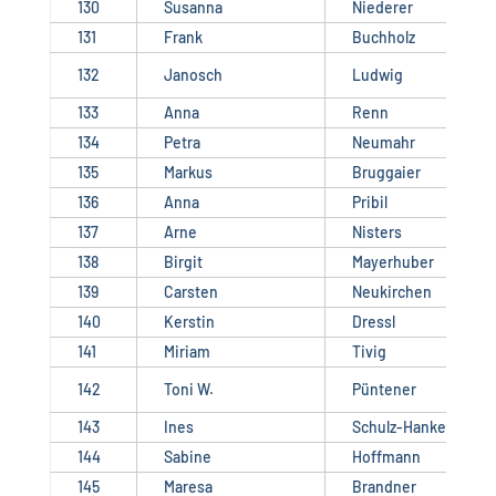
130
Susanna
Niederer
131
Frank
Buchholz
132
Janosch
Ludwig
133
Anna
Renn
134
Petra
Neumahr
135
Markus
Bruggaier
136
Anna
Pribil
137
Arne
Nisters
138
Birgit
Mayerhuber
139
Carsten
Neukirchen
140
Kerstin
Dressl
141
Miriam
Tivig
142
Toni W.
Püntener
143
Ines
Schulz-Hanke
144
Sabine
Hoffmann
145
Maresa
Brandner