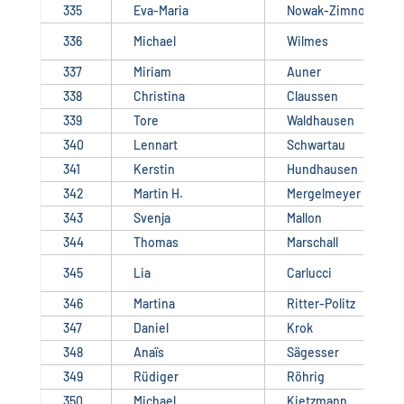
335
Eva-Maria
Nowak-Zimnoch
336
Michael
Wilmes
337
Miriam
Auner
338
Christina
Claussen
339
Tore
Waldhausen
340
Lennart
Schwartau
341
Kerstin
Hundhausen
342
Martin H.
Mergelmeyer
343
Svenja
Mallon
344
Thomas
Marschall
345
Lia
Carlucci
346
Martina
Ritter-Politz
347
Daniel
Krok
348
Anaïs
Sägesser
349
Rüdiger
Röhrig
350
Michael
Kietzmann