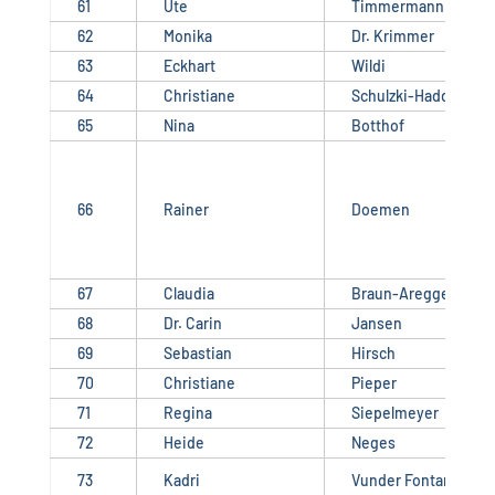
61
Ute
Timmermann
62
Monika
Dr. Krimmer
63
Eckhart
Wildi
64
Christiane
Schulzki-Haddouti
65
Nina
Botthof
66
Rainer
Doemen
67
Claudia
Braun-Aregger
68
Dr. Carin
Jansen
69
Sebastian
Hirsch
70
Christiane
Pieper
71
Regina
Siepelmeyer
72
Heide
Neges
73
Kadri
Vunder Fontana