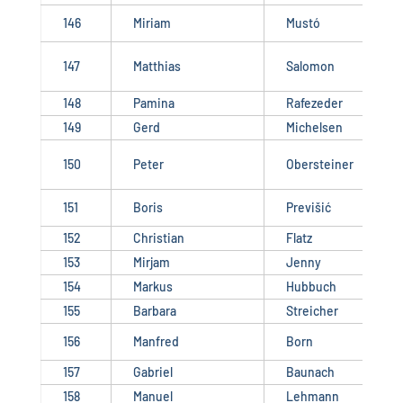
146
Miriam
Mustó
147
Matthias
Salomon
148
Pamina
Rafezeder
149
Gerd
Michelsen
150
Peter
Obersteiner
151
Boris
Previšić
152
Christian
Flatz
153
Mirjam
Jenny
154
Markus
Hubbuch
155
Barbara
Streicher
156
Manfred
Born
157
Gabriel
Baunach
158
Manuel
Lehmann